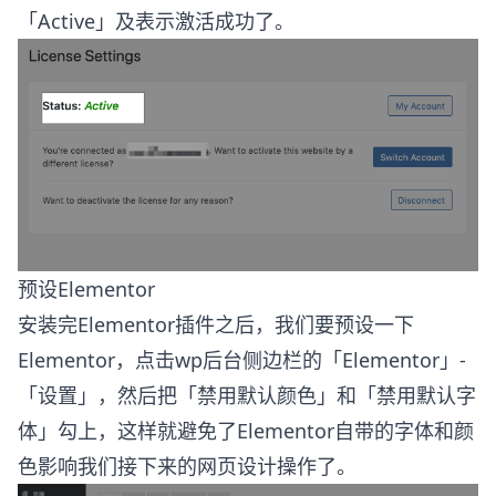
「Active」及表示激活成功了。
预设Elementor
安装完Elementor插件之后，我们要预设一下
Elementor，点击wp后台侧边栏的「Elementor」-
「设置」，然后把「禁用默认颜色」和「禁用默认字
体」勾上，这样就避免了Elementor自带的字体和颜
色影响我们接下来的网页设计操作了。