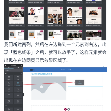
我们新建两列，然后在左边拖到一个元素到右边，出
现「蓝色线条」之后，就可以放手了，这样元素就会
出现在右边网页显示效果区域了。