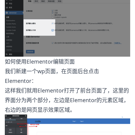
如何使用Elementor编辑页面
我们新建一个wp页面，在页面后台点击
Elementor：
这样我们就用Elementor打开了前台页面了，这里的
界面分为两个部分，左边是Elementor的元素区域，
右边的是网页显示效果区域。