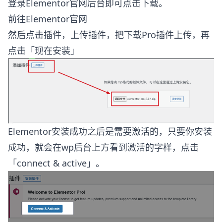
登录Elementor官网后台即可点击下载。
前往Elementor官网
然后点击插件，上传插件，把下载Pro插件上传，再
点击「现在安装」
Elementor安装成功之后是需要激活的，只要你安装
成功，就会在wp后台上方看到激活的字样，点击
「connect & active」。