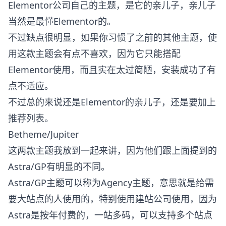
Elementor公司自己的主题，是它的亲儿子，亲儿子
当然是最懂Elementor的。
不过缺点很明显，如果你习惯了之前的其他主题，使
用这款主题会有点不喜欢，因为它只能搭配
Elementor使用，而且实在太过简陋，安装成功了有
点不适应。
不过总的来说还是Elementor的亲儿子，还是要加上
推荐列表。
Betheme/Jupiter
这两款主题我放到一起来讲，因为他们跟上面提到的
Astra/GP有明显的不同。
Astra/GP主题可以称为Agency主题，意思就是给需
要大站点的人使用的，特别使用建站公司使用，因为
Astra是按年付费的，一站多码，可以支持多个站点