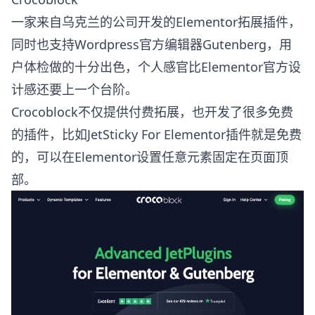
一家来自乌克兰的公司开发的Elementor拓展插件，
同时也支持Wordpress官方编辑器Gutenberg，用
户体检做的十分出色，个人感官比Elementor官方设
计感还要上一个台阶。
Crocoblock不仅提供付费拓展，也开发了很多免费
的插件，比如JetSticky For Elementor插件就是免费
的，可以在Elementor设置任意元素固定在页面顶
部。