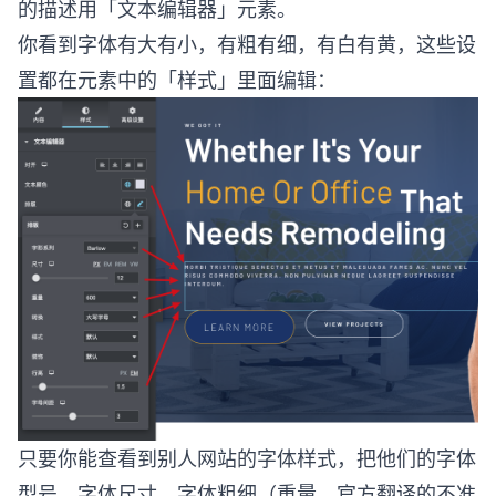
的描述用「文本编辑器」元素。
你看到字体有大有小，有粗有细，有白有黄，这些设
置都在元素中的「样式」里面编辑：
只要你能查看到别人网站的字体样式，把他们的字体
型号、字体尺寸、字体粗细（重量，官方翻译的不准