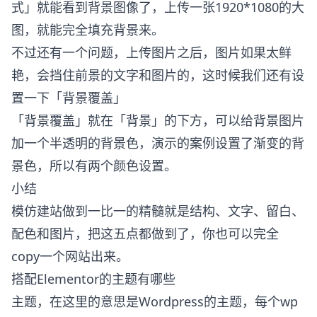
式」就能看到背景图像了，上传一张1920*1080的大
图，就能完全填充背景来。
不过还有一个问题，上传图片之后，图片如果太鲜
艳，会挡住前景的文字和图片的，这时候我们还有设
置一下「背景覆盖」
「背景覆盖」就在「背景」的下方，可以给背景图片
加一个半透明的背景色，演示的案例设置了渐变的背
景色，所以有两个颜色设置。
小结
模仿建站做到一比一的精髓就是结构、文字、留白、
配色和图片，把这五点都做到了，你也可以完全
copy一个网站出来。
搭配Elementor的主题有哪些
主题，在这里的意思是Wordpress的主题，每个wp